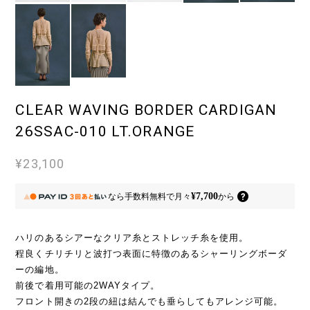
CLEAR WAVING BORDER CARDIGAN
26SSAC-010 LT.ORANGE
¥23,100
¥7,700
なら
手数料無料で
月々
から
ハリのあるシアーなクリア糸とストレッチ糸を使用。
程良くチリチリと波打つ表面に特徴のあるシャーリングボーダ
ーの編地。
前後で着用可能の2WAYタイプ。
フロント開きの2段の紐は結んでも垂らしてもアレンジ可能。