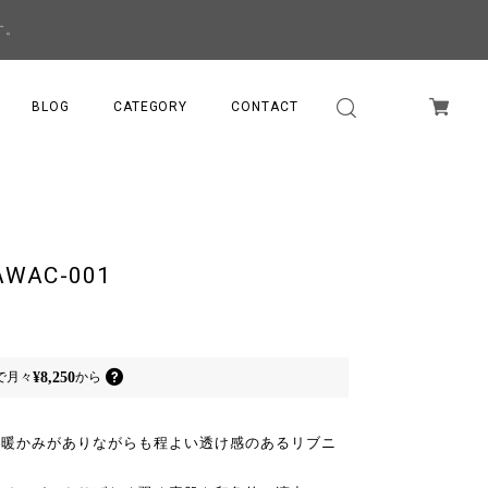
す。
BLOG
CATEGORY
CONTACT
23AWAC-001
¥8,250
で
月々
から
の暖かみがありながらも程よい透け感のあるリブニ