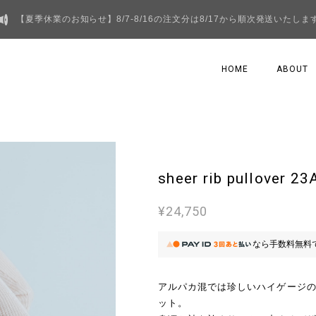
【夏季休業のお知らせ】8/7-8/16の注文分は8/17から順次発送いたしま
HOME
ABOUT
sheer rib pullover 
¥24,750
なら
手数料無料
アルパカ混では珍しいハイゲージ
ット。