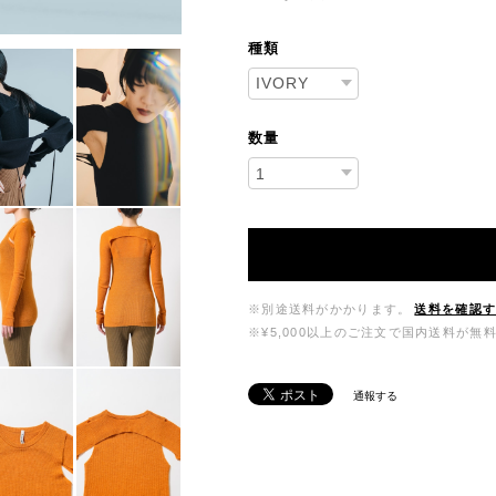
種類
数量
※別途送料がかかります。
送料を確認
※¥5,000以上のご注文で国内送料が無
通報する